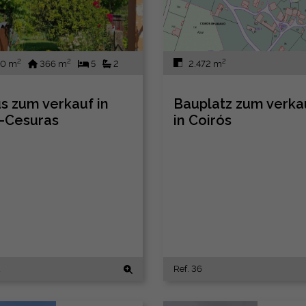
2
2
2
0 m
366 m
5
2
2.472 m
s zum verkauf in
Bauplatz zum verka
-Cesuras
in Coirós
Ref. 36