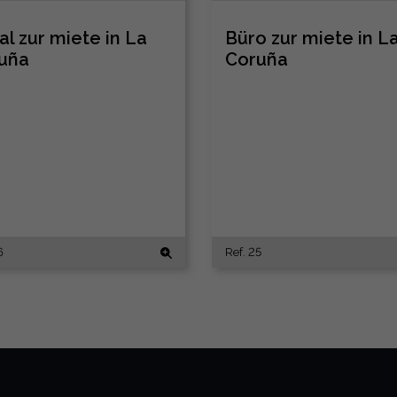
al zur miete in La
Büro zur miete in L
uña
Coruña
6
Ref. 25