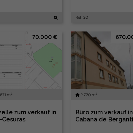
Ref. 30
70.000 €
670.0
2
2
871 m
2.720 m
zelle zum verkauf in
Büro zum verkauf in
-Cesuras
Cabana de Bergant