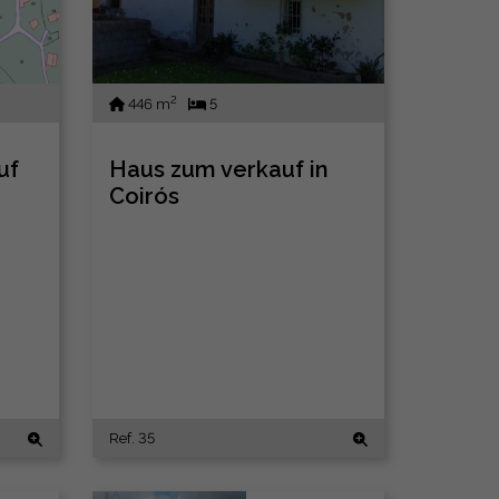
2
446 m
5
uf
Haus zum verkauf in
Coirós
Ref. 35