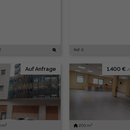
2
Ref. 6
Auf Anfrage
1.400 €
/
2
2
4 m
200 m