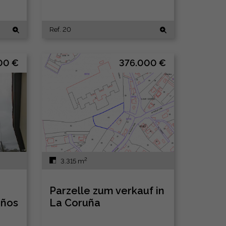
Ref. 20
00 €
376.000 €
2
3.315 m
Parzelle zum verkauf in
iños
La Coruña