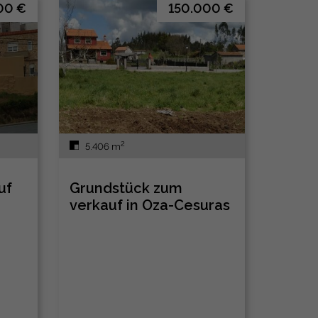
00 €
150.000 €
2
5.406 m
uf
Grundstück zum
verkauf in Oza-Cesuras