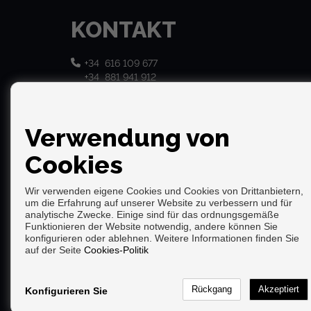
KONTAKT
+34 616 109 677
+34 881 941 912
info@dospatosinmo.es
Verwendung von
Cookies
Wir verwenden eigene Cookies und Cookies von Drittanbietern,
um die Erfahrung auf unserer Website zu verbessern und für
analytische Zwecke. Einige sind für das ordnungsgemäße
Funktionieren der Website notwendig, andere können Sie
konfigurieren oder ablehnen. Weitere Informationen finden Sie
Copyright © 2026. Alle Rechte vorbehalten.
auf der Seite
Cookies-Politik
Aviso legal
|
datenschutzgesetz
|
Cookies policy
Vorbei sich entwickelt
Inmoenter
Konfigurieren Sie