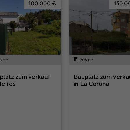
100.000 €
150.0
2
2
3 m
708 m
platz zum verkauf
Bauplatz zum verka
leiros
in La Coruña