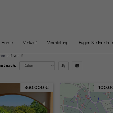
mobilien in A Coruña
Home
Verkauf
Vermietung
Fügen Sie Ihre Imm
ren
1-11 von 11
et nach:
360.000 €
100.0