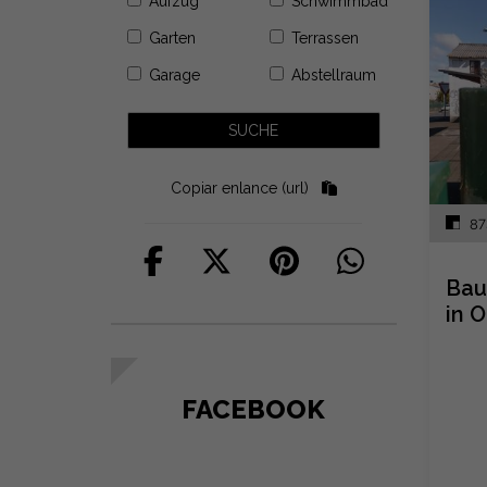
Aufzug
Schwimmbad
Garten
Terrassen
Garage
Abstellraum
Copiar enlance (url)
87
Bau
in O
FACEBOOK